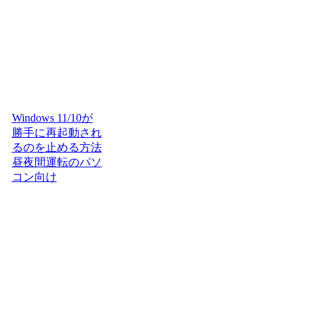
Windows 11/10が
勝手に再起動され
るのを止める方法
昼夜間運転のパソ
コン向け