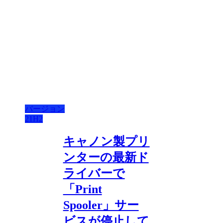
バージョン
21H2
キャノン製プリ
ンターの最新ド
ライバーで
「Print
Spooler」サー
ビスが停止して