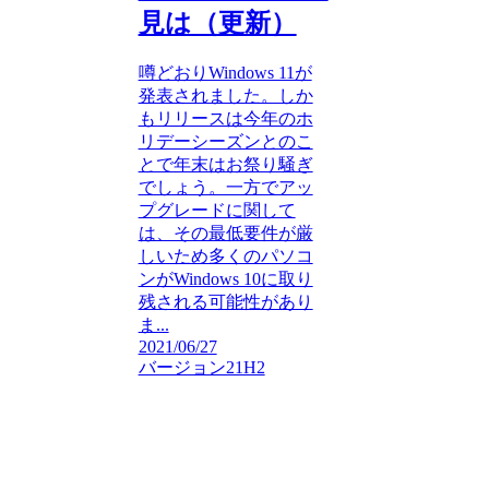
見は（更新）
噂どおりWindows 11が
発表されました。しか
もリリースは今年のホ
リデーシーズンとのこ
とで年末はお祭り騒ぎ
でしょう。一方でアッ
プグレードに関して
は、その最低要件が厳
しいため多くのパソコ
ンがWindows 10に取り
残される可能性があり
ま...
2021/06/27
バージョン21H2