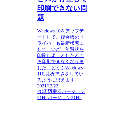
印刷できない問
題
Windows 10をアップデ
ートして、複合機のド
ライバーも最新状態に
して、いざ、年賀状を
印刷しようとしたとこ
ろ印刷できなくなりま
した。どうもWindows
11対応が悪さをしてい
るように思えます。
2021/12/22
PC周辺機器
バージョン
21H2
バージョン21H2