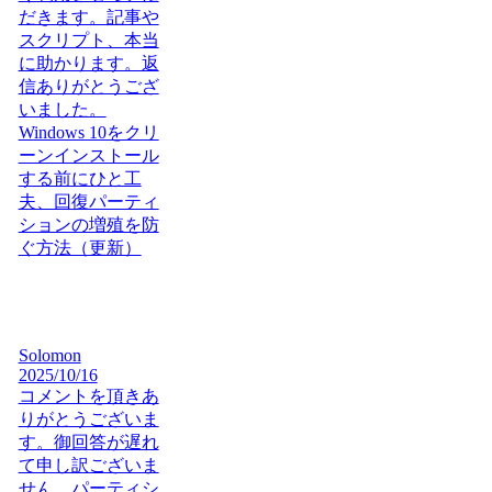
だきます。記事や
スクリプト、本当
に助かります。返
信ありがとうござ
いました。
Windows 10をクリ
ーンインストール
する前にひと工
夫、回復パーティ
ションの増殖を防
ぐ方法（更新）
Solomon
2025/10/16
コメントを頂きあ
りがとうございま
す。御回答が遅れ
て申し訳ございま
せん。パーティシ