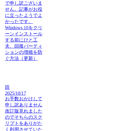
で申し訳ございま
せん。記事がお役
に立ったようでよ
かったです。
Windows 10をクリ
ーンインストール
する前にひと工
夫、回復パーティ
ションの増殖を防
ぐ方法（更新）
田
2025/10/17
お手数おかけして
申し訳ありません
改訂版見れました
のでそちらのスク
リプトをありがた
く利用させていた