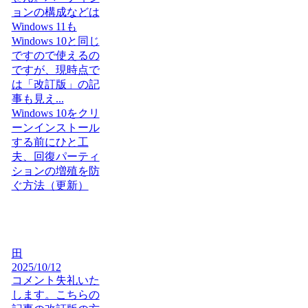
ョンの構成などは
Windows 11も
Windows 10と同じ
ですので使えるの
ですが、現時点で
は「改訂版」の記
事も見え...
Windows 10をクリ
ーンインストール
する前にひと工
夫、回復パーティ
ションの増殖を防
ぐ方法（更新）
田
2025/10/12
コメント失礼いた
します。こちらの