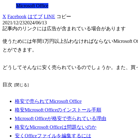
Microsoft Office
X
Facebook
はてブ
LINE
コピー
2021/12/23
2024/06/13
記事内のリンクには広告が含まれている場合があります
使うためには年間1万円以上払わなければならないMicrosoft
とができます。
どうしてそんなに安く売られているのでしょうか。また、買
目次
格安で売られてMicrosoft Office
格安Microsoft Officeのインストール手順
Microsoft Officeが格安で売られている理由
格安なMicrosoft Officeは問題ないのか
安くOfficeファイルを編集するには