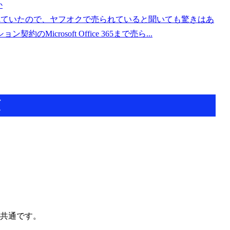
か
も販売されていたので、ヤフオクで売られていると聞いても驚きはあ
crosoft Office 365まで売ら...
順
は共通です。