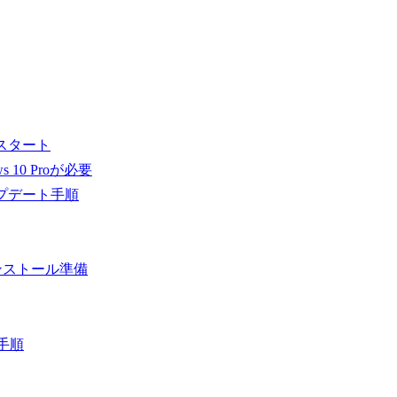
配信がスタート
 10 Proが必要
へのアップデート手順
ドとインストール準備
る手順