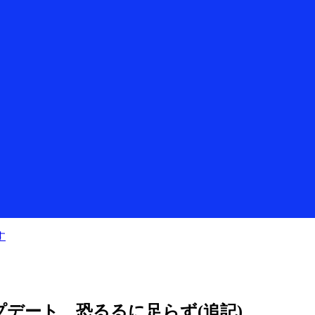
す
の強制アップデート、恐るるに足らず(追記)