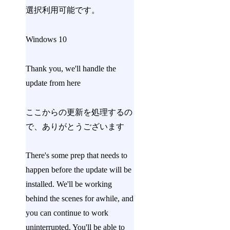
選択利用可能です。
Windows 10
Thank you, we'll handle the
update from here
ここからの更新を処理するの
で、ありがとうございます
There's some prep that needs to
happen before the update will be
installed. We'll be working
behind the scenes for awhile, and
you can continue to work
uninterrupted. You'll be able to