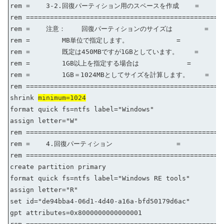
rem = 3-2.回復パーティション用のスペースを作成 =
rem =================================================
rem = 注意： 回復パーティションのサイズは =
rem = MB単位で指定します。 =
rem = 既定は450MBですが1GBとしています。 =
rem = 1GB以上を指定する場合は =
rem = 1GB＝1024MBとしてサイズを計算します。 =
rem =================================================
shrink
minimum=1024
format quick fs=ntfs label="Windows"
assign letter="W"
rem =================================================
rem = 4.回復パーティション =
rem =================================================
create partition primary
format quick fs=ntfs label="Windows RE tools"
assign letter="R"
set id="de94bba4-06d1-4d40-a16a-bfd50179d6ac"
gpt attributes=0x8000000000000001