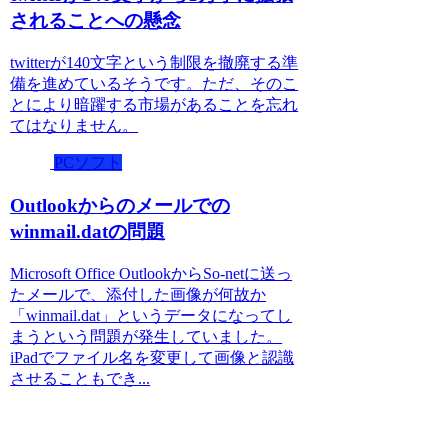
されることへの懸念
twitterが140文字という制限を撤廃する準
備を進めているそうです。ただ、そのこ
とにより暗躍する市場があることを忘れ
てはなりません。
PCソフト
Outlookからのメールでの
winmail.datの問題
Microsoft Office OutlookからSo-netに送っ
たメールで、添付した画像が何故か
「winmail.dat」というデータになってし
まうという問題が発生していました。
iPadでファイル名を変更して画像と認識
させることもでき...