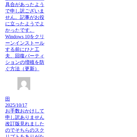
具合があったよう
で申し訳ございま
せん。記事がお役
に立ったようでよ
かったです。
Windows 10をクリ
ーンインストール
する前にひと工
夫、回復パーティ
ションの増殖を防
ぐ方法（更新）
田
2025/10/17
お手数おかけして
申し訳ありません
改訂版見れました
のでそちらのスク
リプトをありがた