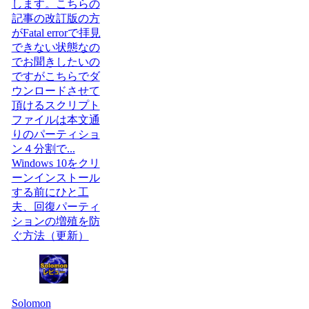
します。こちらの
記事の改訂版の方
がFatal errorで拝見
できない状態なの
でお聞きしたいの
ですがこちらでダ
ウンロードさせて
頂けるスクリプト
ファイルは本文通
りのパーティショ
ン４分割で...
Windows 10をクリ
ーンインストール
する前にひと工
夫、回復パーティ
ションの増殖を防
ぐ方法（更新）
Solomon