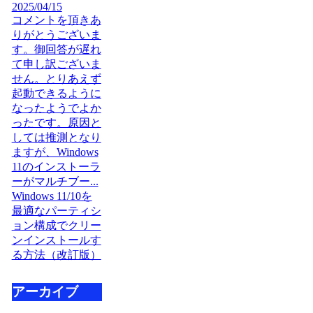
2025/04/15
コメントを頂きあ
りがとうございま
す。御回答が遅れ
て申し訳ございま
せん。とりあえず
起動できるように
なったようでよか
ったです。原因と
しては推測となり
ますが、Windows
11のインストーラ
ーがマルチブー...
Windows 11/10を
最適なパーティシ
ョン構成でクリー
ンインストールす
る方法（改訂版）
アーカイブ