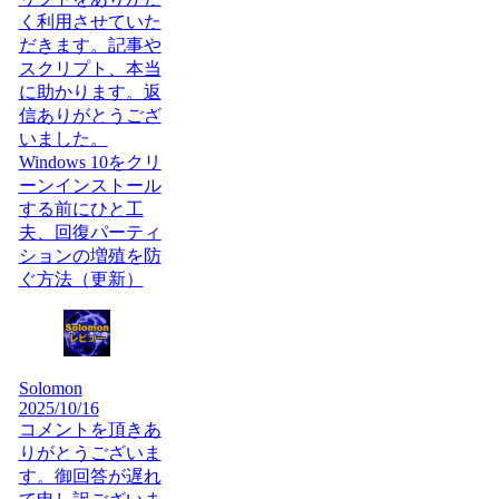
く利用させていた
だきます。記事や
スクリプト、本当
に助かります。返
信ありがとうござ
いました。
Windows 10をクリ
ーンインストール
する前にひと工
夫、回復パーティ
ションの増殖を防
ぐ方法（更新）
Solomon
2025/10/16
コメントを頂きあ
りがとうございま
す。御回答が遅れ