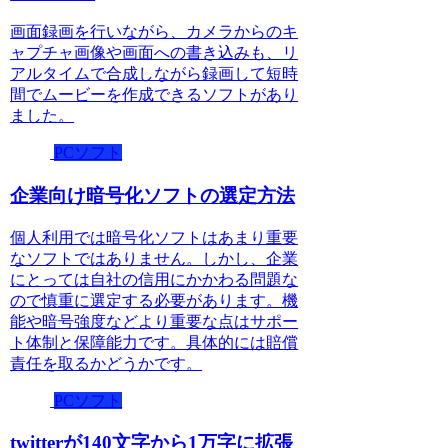
画面録画を行いながら、カメラからのキ
ャプチャ画像や画面への書き込みも、リ
アルタイムで合成しながら録画して短時
間でムービーを作成できるソフトがあり
ました。
PCソフト
企業向け暗号化ソフトの選定方法
個人利用では暗号化ソフトはあまり重要
なソフトではありません。しかし、企業
にとっては自社の信用にかかわる問題な
ので慎重に選定する必要があります。機
能や暗号強度などより重要な点はサポー
ト体制と保障能力です。具体的には賠償
責任を取るかどうかです。
PCソフト
twitterが140文字から1万字に拡張