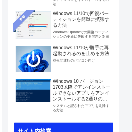
法
Windows 11/10で回復パー
新着
ティションを簡単に拡張す
る方法
Windows Updateでの回復パーティ
ションの更新に失敗する問題と対策
Windows 11/10が勝手に再
起動されるのを止める方法
昼夜間運転のパソコン向け
Windows 10 バージョン
1703以降でアンインストー
ルできないアプリをアンイ
ンストールする2通りの方
法
システムと記されたアプリを削除す
る方法
サイト内検索