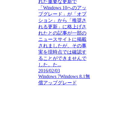
れた重要な更新で
「Windows 10へのアッ
プグレード」が「オプ
ション」から「推奨さ
れる更新」に格上げさ
れたとの記事が一部の
ニュースサイトに掲載
されましたが、その事
実を現時点では確認す
ることができませんで
した。た...
2016/02/03
Windows 7
Windows 8.1
無
償アップグレード