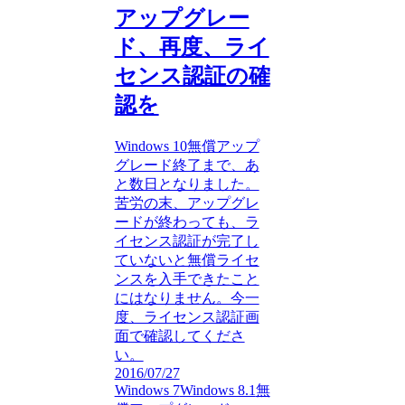
アップグレー
ド、再度、ライ
センス認証の確
認を
Windows 10無償アップ
グレード終了まで、あ
と数日となりました。
苦労の末、アップグレ
ードが終わっても、ラ
イセンス認証が完了し
ていないと無償ライセ
ンスを入手できたこと
にはなりません。今一
度、ライセンス認証画
面で確認してくださ
い。
2016/07/27
Windows 7
Windows 8.1
無