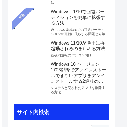
法
Windows 11/10で回復パー
新着
ティションを簡単に拡張す
る方法
Windows Updateでの回復パーティ
ションの更新に失敗する問題と対策
Windows 11/10が勝手に再
起動されるのを止める方法
昼夜間運転のパソコン向け
Windows 10 バージョン
1703以降でアンインストー
ルできないアプリをアンイ
ンストールする2通りの方
法
システムと記されたアプリを削除す
る方法
サイト内検索