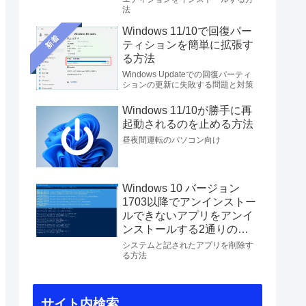
法
Windows 11/10で回復パー
新着
ティションを簡単に拡張す
る方法
Windows Updateでの回復パーティ
ションの更新に失敗する問題と対策
Windows 11/10が勝手に再
起動されるのを止める方法
昼夜間運転のパソコン向け
Windows 10 バージョン
1703以降でアンインストー
ルできないアプリをアンイ
ンストールする2通りの方
法
システムと記されたアプリを削除す
る方法
サイト内検索