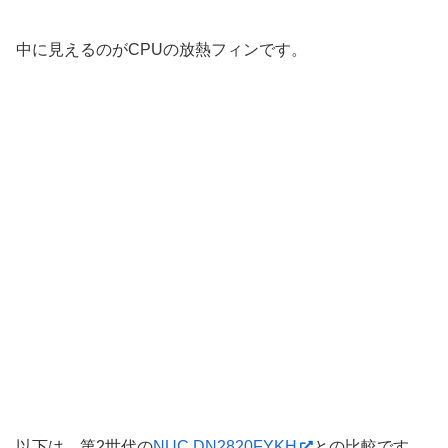
中に見えるのがCPUの放熱フィンです。
以下は、第2世代の
NUC DN2820FYKH
との比較です。