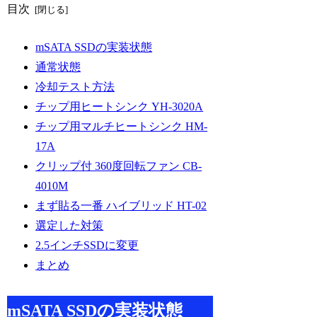
目次
mSATA SSDの実装状態
通常状態
冷却テスト方法
チップ用ヒートシンク YH-3020A
チップ用マルチヒートシンク HM-
17A
クリップ付 360度回転ファン CB-
4010M
まず貼る一番 ハイブリッド HT-02
選定した対策
2.5インチSSDに変更
まとめ
mSATA SSDの実装状態