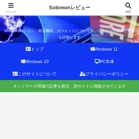
Solomonレビュー
Solomonレビュー
メニュー
検索
Windowsパソコン、周辺機器、ガジェットについて良い点および問題点と対策
を説明します
トップ
Windows 11
Windows 10
PC本体
このサイトについて
プライバシーポリシー
ネットワーク関連の記事を順次、別サイトに移動させています