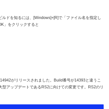
ビルドを知るには、[Windows]+[R]で「ファイル名を指定し
「OK」をクリックすると
。
w Build 14942がリリースされました。Build番号が14393と違うこ
型アップデートであるRS2に向けての変更です。RS2のリ