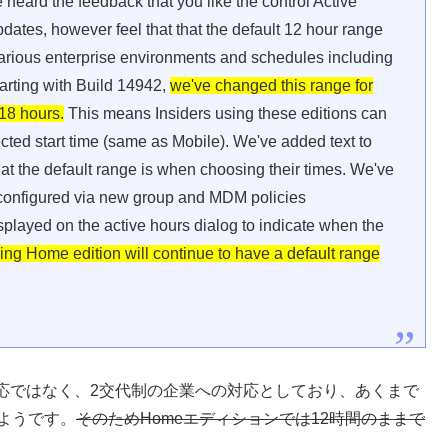
heard the feedback that you like the control Active
dates, however feel that that the default 12 hour range
arious enterprise environments and schedules including
arting with Build 14942,
we've changed this range for
 18 hours.
This means Insiders using these editions can
cted start time (same as Mobile). We've added text to
t the default range is when choosing their times. We've
be configured via new group and MDM policies
isplayed on the active hours dialog to indicate when the
ng Home edition will continue to have a default range
応ではなく、2交代制の企業への対応としており、あくまで
ようです。
そのためHomeエディションでは12時間のままで