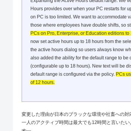
Expanding the Active Hours default range: We’ve 
Hours provides over when your PC restarts for up
on PC is too limited. We want to accommodate v
those where employees have double shifts, so st
PCs on Pro, Enterprise, or Education editions to
now set active hours up to 18 hours from the sele
the active hours dialog so users always know wha
also added the ability for the default range to 
(configurable up to 18 hours). New text will be d
default range is configured via the policy.
PCs usi
of 12 hours.
変更した理由が日本のブラックな環境や社畜への対
一人のアクティブ時間は最大でも12時間と言いたい
す。