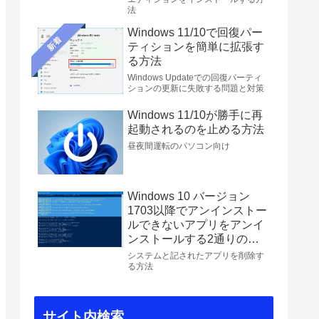
法
Windows 11/10で回復パー
新着
ティションを簡単に拡張す
る方法
Windows Updateでの回復パーティ
ションの更新に失敗する問題と対策
Windows 11/10が勝手に再
起動されるのを止める方法
昼夜間運転のパソコン向け
Windows 10 バージョン
1703以降でアンインストー
ルできないアプリをアンイ
ンストールする2通りの方
法
システムと記されたアプリを削除す
る方法
サイト内検索