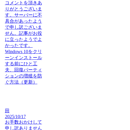
コメントを頂きあ
りがとうございま
す。サーバーに不
具合があったよう
で申し訳ございま
せん。記事がお役
に立ったようでよ
かったです。
Windows 10をクリ
ーンインストール
する前にひと工
夫、回復パーティ
ションの増殖を防
ぐ方法（更新）
田
2025/10/17
お手数おかけして
申し訳ありません