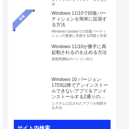
法
Windows 11/10で回復パー
新着
ティションを簡単に拡張す
る方法
Windows Updateでの回復パーティ
ションの更新に失敗する問題と対策
Windows 11/10が勝手に再
起動されるのを止める方法
昼夜間運転のパソコン向け
Windows 10 バージョン
1703以降でアンインストー
ルできないアプリをアンイ
ンストールする2通りの方
法
システムと記されたアプリを削除す
る方法
サイト内検索