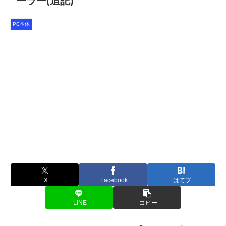
ーラー(追記)
PC本体
X
Facebook
はてブ
LINE
コピー