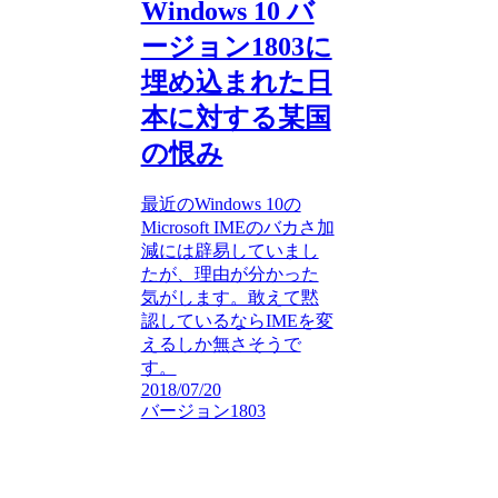
Windows 10 バ
ージョン1803に
埋め込まれた日
本に対する某国
の恨み
最近のWindows 10の
Microsoft IMEのバカさ加
減には辟易していまし
たが、理由が分かった
気がします。敢えて黙
認しているならIMEを変
えるしか無さそうで
す。
2018/07/20
バージョン1803