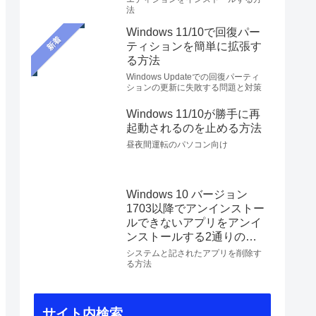
法
Windows 11/10で回復パー
新着
ティションを簡単に拡張す
る方法
Windows Updateでの回復パーティ
ションの更新に失敗する問題と対策
Windows 11/10が勝手に再
起動されるのを止める方法
昼夜間運転のパソコン向け
Windows 10 バージョン
1703以降でアンインストー
ルできないアプリをアンイ
ンストールする2通りの方
法
システムと記されたアプリを削除す
る方法
サイト内検索