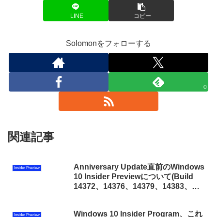
LINE
コピー
Solomonをフォローする
0
関連記事
Anniversary Update直前のWindows
Insider Preview
10 Insider Previewについて(Build
14372、14376、14379、14383、
14385、14388、14390、14393)
Windows 10 Insider Program、これ
Insider Preview