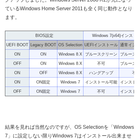
ているWindows Home Server 2011も全く同じ動作となり
ます。
BIOS設定
Windows 7(x64)インス
UEFI BOOT
Legacy BOOT
OS Selection
UEFIインストール
通常イン
ON
ON
Windows 8.X
ブルースクリーン
ブルース
OFF
ON
Windows 8.X
不可
ブルース
ON
OFF
Windows 8.X
ハングアップ
不
ON
ON固定
Windows 7
インストール可能
インスト
OFF
ON固定
Windows 7
不可
インスト
結果を見れば当然なのですが、OS Selectionを「Windows
7」に設定しない限りWindows 7はインストール出来ませ