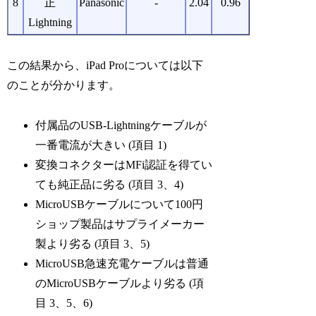
8
正
Panasonic
-
2.04
0.96
Lightning
この結果から、iPad Proについては以下
のことが分かります。
付属品のUSB-Lightningケーブルが
一番電流が大きい (項目 1)
変換コネクターはMFi認証を得てい
ても純正品に劣る (項目 3、4)
MicroUSBケーブルについて100円
ショップ製品はサプライメーカー
製より劣る (項目 3、5)
MicroUSB急速充電ケーブルは普通
のMicroUSBケーブルより劣る (項
目 3、5、6)