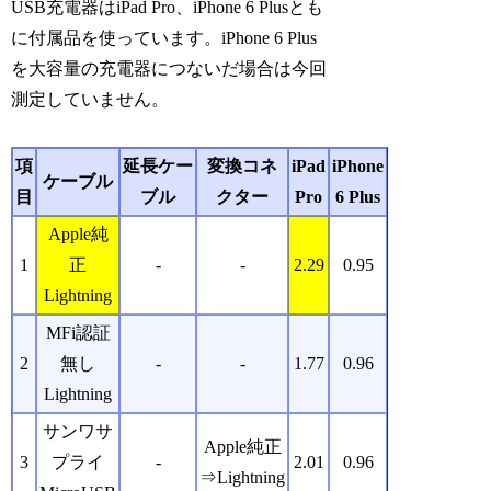
USB充電器はiPad Pro、iPhone 6 Plusとも
に付属品を使っています。iPhone 6 Plus
を大容量の充電器につないだ場合は今回
測定していません。
項
延長ケー
変換コネ
iPad
iPhone
ケーブル
目
ブル
クター
Pro
6 Plus
Apple純
1
正
-
-
2.29
0.95
Lightning
MFi認証
2
無し
-
-
1.77
0.96
Lightning
サンワサ
Apple純正
3
プライ
-
2.01
0.96
⇒Lightning