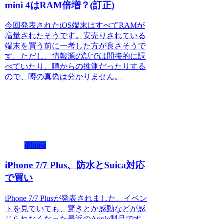
mini 4はRAM倍増？(訂正)
今回発表されたiOS端末はすべてRAMが
増量されたそうです。安売りされている
端末を買う前に一考した方が良さそうで
す。ただし、情報源の話では間接的に調
べていたり、噂からの推測だったりする
ので、噂の真偽は分かりません。
iPhone
iPhone 7/7 Plus、防水とSuica対応
で買い
iPhone 7/7 Plusが発表されました。イベン
トを見ていても、驚きとか感動などが感
じられなくなった最近のApple製品です