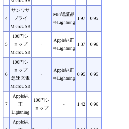
MicroUSB
サンワサ
MFi認証品
4
プライ
-
1.97
0.95
⇒Lightning
MicroUSB
100円シ
Apple純正
5
ョップ
-
1.37
0.96
⇒Lightning
MicroUSB
100円シ
ョップ
Apple純正
6
-
0.95
0.95
急速充電
⇒Lightning
MicroUSB
Apple純
100円シ
7
正
-
1.42
0.96
ョップ
Lightning
Apple純