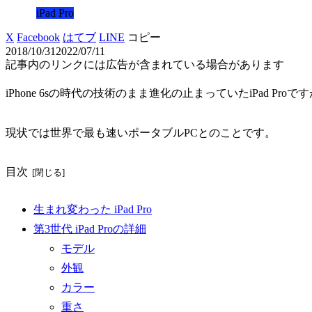
iPad Pro
X
Facebook
はてブ
LINE
コピー
2018/10/31
2022/07/11
記事内のリンクには広告が含まれている場合があります
iPhone 6sの時代の技術のまま進化の止まっていたiPad 
現状では世界で最も速いポータブルPCとのことです。
目次
生まれ変わった iPad Pro
第3世代 iPad Proの詳細
モデル
外観
カラー
重さ