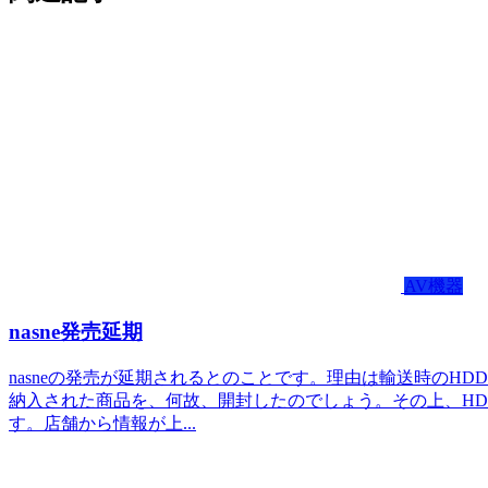
AV機器
nasne発売延期
nasneの発売が延期されるとのことです。理由は輸送時のH
納入された商品を、何故、開封したのでしょう。その上、H
す。店舗から情報が上...