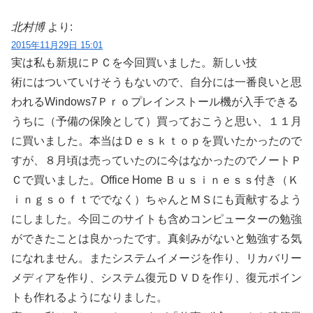
北村博
より:
2015年11月29日 15:01
実は私も新規にＰＣを今回買いました。新しい技
術にはついていけそうもないので、自分には一番良いと思
われるWindows7Ｐｒｏプレインストール機が入手できる
うちに（予備の保険として）買っておこうと思い、１１月
に買いました。本当はＤｅｓｋｔｏｐを買いたかったので
すが、８月頃は売っていたのに今はなかったのでノートＰ
Ｃで買いました。Office Home Ｂｕｓｉｎｅｓｓ付き（Ｋ
ｉｎｇｓｏｆｔででなく）ちゃんとＭＳにも貢献するよう
にしました。今回このサイトも含めコンピューターの勉強
ができたことは良かったです。真剣みがないと勉強する気
になれません。またシステムイメージを作り、リカバリー
メディアを作り、システム復元ＤＶＤを作り、復元ポイン
トも作れるようになりました。