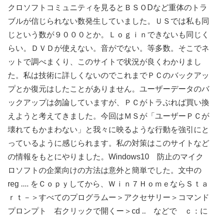
クロソフトコミュニティを見るとＢＳＯDなど重体のトラ
ブルが信じられない数発生していました。ＵＳでは私も同
じという数が９０００とか。Ｌｏｇｉｎできないも同じく
らい。ＤＶＤが使えない。音がでない。等多数。そこでネ
ットで調べまくり、このサイトで状況が良くわかりまし
た。私は技術に詳しくないのでこれまでＰＣのバックアッ
プとか復元はしたことがありません。ユーザーデータのバ
ックアップは勿論していますが、ＰＣがトラぶれば買い換
えようと考えてきました。今回はＭＳが「ユーザーＰＣが
壊れてもかまわない」と我々に映るような行動を強引にと
っているように感じられます。私の対策はこのサイトなど
の情報をもとにやりました。Windows10 防止のマイク
ロソフトの企業向けの方法は意外と簡単でした。文中の
reg .... をＣｏｐｙしてから、Ｗｉｎ７ＨｏｍｅならＳｔａ
ｒｔ－＞すべてのプログラムー＞アクセサリー＞コマンド
プロンプト 右クリックで開くー＞cd .. などで ｃ：に