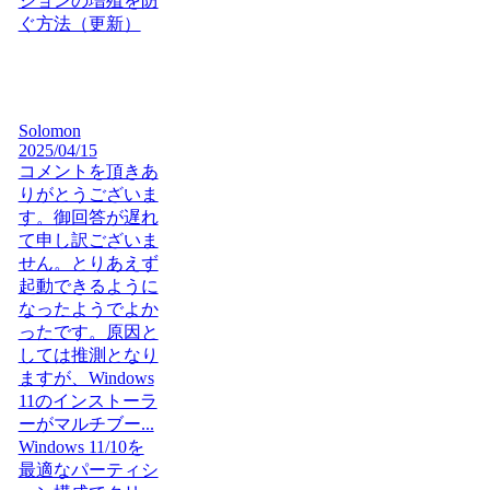
ションの増殖を防
ぐ方法（更新）
Solomon
2025/04/15
コメントを頂きあ
りがとうございま
す。御回答が遅れ
て申し訳ございま
せん。とりあえず
起動できるように
なったようでよか
ったです。原因と
しては推測となり
ますが、Windows
11のインストーラ
ーがマルチブー...
Windows 11/10を
最適なパーティシ