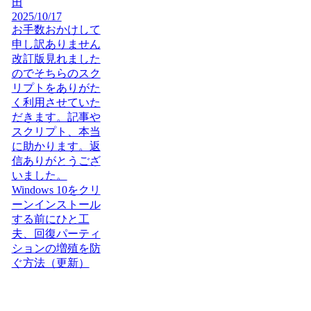
田
2025/10/17
お手数おかけして
申し訳ありません
改訂版見れました
のでそちらのスク
リプトをありがた
く利用させていた
だきます。記事や
スクリプト、本当
に助かります。返
信ありがとうござ
いました。
Windows 10をクリ
ーンインストール
する前にひと工
夫、回復パーティ
ションの増殖を防
ぐ方法（更新）