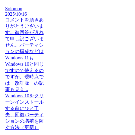
Solomon
2025/10/16
コメントを頂きあ
りがとうございま
す。御回答が遅れ
て申し訳ございま
せん。パーティシ
ョンの構成などは
Windows 11も
Windows 10と同じ
ですので使えるの
ですが、現時点で
は「改訂版」の記
事も見え...
Windows 10をクリ
ーンインストール
する前にひと工
夫、回復パーティ
ションの増殖を防
ぐ方法（更新）