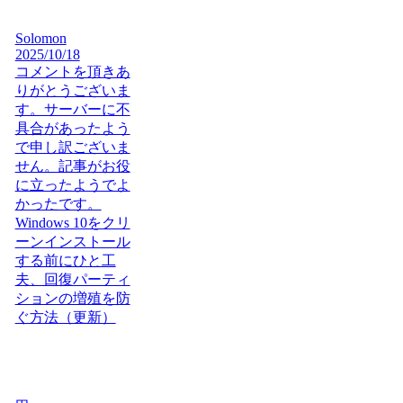
Solomon
2025/10/18
コメントを頂きあ
りがとうございま
す。サーバーに不
具合があったよう
で申し訳ございま
せん。記事がお役
に立ったようでよ
かったです。
Windows 10をクリ
ーンインストール
する前にひと工
夫、回復パーティ
ションの増殖を防
ぐ方法（更新）