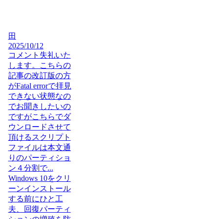
田
2025/10/12
コメント失礼いた
します。こちらの
記事の改訂版の方
がFatal errorで拝見
できない状態なの
でお聞きしたいの
ですがこちらでダ
ウンロードさせて
頂けるスクリプト
ファイルは本文通
りのパーティショ
ン４分割で...
Windows 10をクリ
ーンインストール
する前にひと工
夫、回復パーティ