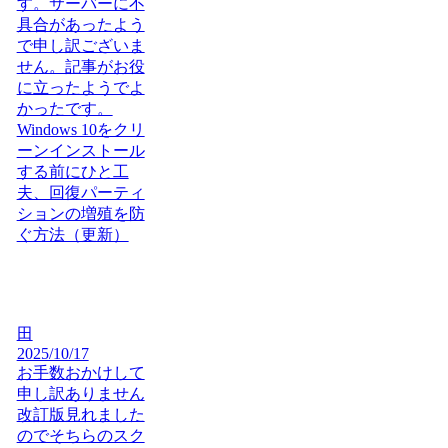
す。サーバーに不
具合があったよう
で申し訳ございま
せん。記事がお役
に立ったようでよ
かったです。
Windows 10をクリ
ーンインストール
する前にひと工
夫、回復パーティ
ションの増殖を防
ぐ方法（更新）
田
2025/10/17
お手数おかけして
申し訳ありません
改訂版見れました
のでそちらのスク