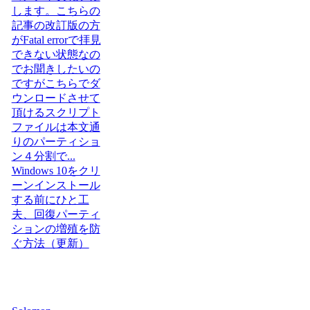
します。こちらの
記事の改訂版の方
がFatal errorで拝見
できない状態なの
でお聞きしたいの
ですがこちらでダ
ウンロードさせて
頂けるスクリプト
ファイルは本文通
りのパーティショ
ン４分割で...
Windows 10をクリ
ーンインストール
する前にひと工
夫、回復パーティ
ションの増殖を防
ぐ方法（更新）