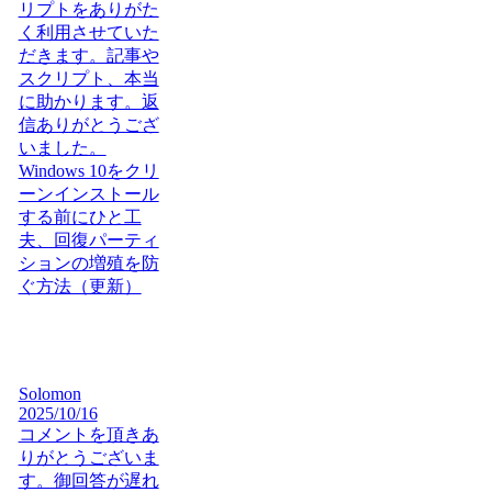
リプトをありがた
く利用させていた
だきます。記事や
スクリプト、本当
に助かります。返
信ありがとうござ
いました。
Windows 10をクリ
ーンインストール
する前にひと工
夫、回復パーティ
ションの増殖を防
ぐ方法（更新）
Solomon
2025/10/16
コメントを頂きあ
りがとうございま
す。御回答が遅れ