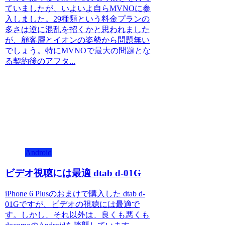
ていましたが、いよいよ自らMVNOに参
入しました。29種類という料金プランの
多さは逆に混乱を招くかと思われました
が、顧客層とイオンの姿勢から問題無い
でしょう。特にMVNOで最大の問題とな
る契約後のアフタ...
Android
ビデオ視聴には最適 dtab d-01G
iPhone 6 Plusのおまけで購入した dtab d-
01Gですが、ビデオの視聴には最適で
す。しかし、それ以外は、良くも悪くも