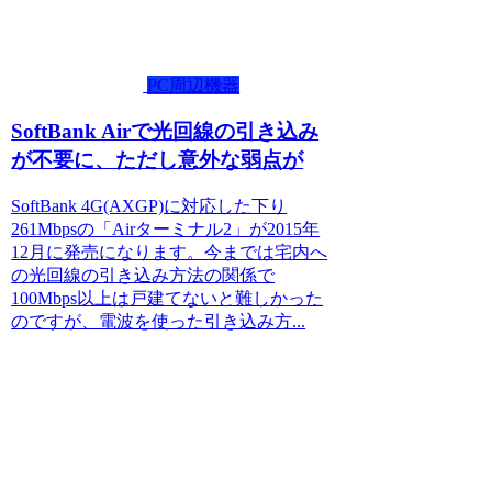
PC周辺機器
SoftBank Airで光回線の引き込み
が不要に、ただし意外な弱点が
SoftBank 4G(AXGP)に対応した下り
261Mbpsの「Airターミナル2」が2015年
12月に発売になります。今までは宅内へ
の光回線の引き込み方法の関係で
100Mbps以上は戸建てないと難しかった
のですが、電波を使った引き込み方...