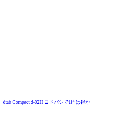
dtab Compact d-02H ヨドバシで1円は得か