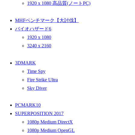
1920 x 1080 高品質(ノートPC)
MHFベンチマーク【大討伐】
バイオハザード6
1920 x 1080
3240 x 2160
3DMARK
Time Spy
Fire Strike Ultra
Sky Diver
PCMARK10
SUPERPOSITION 2017
1080p Medium DirectX
1080p Medium OpenGL