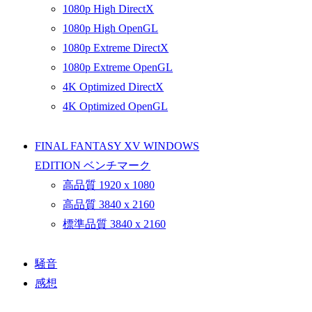
1080p High DirectX
1080p High OpenGL
1080p Extreme DirectX
1080p Extreme OpenGL
4K Optimized DirectX
4K Optimized OpenGL
FINAL FANTASY XV WINDOWS
EDITION ベンチマーク
高品質 1920 x 1080
高品質 3840 x 2160
標準品質 3840 x 2160
騒音
感想