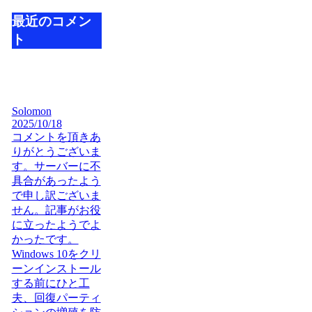
最近のコメン
ト
Solomon
2025/10/18
コメントを頂きあ
りがとうございま
す。サーバーに不
具合があったよう
で申し訳ございま
せん。記事がお役
に立ったようでよ
かったです。
Windows 10をクリ
ーンインストール
する前にひと工
夫、回復パーティ