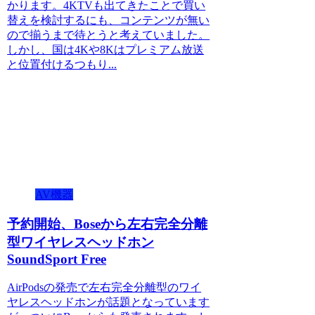
かります。4KTVも出てきたことで買い
替えを検討するにも、コンテンツが無い
ので揃うまで待とうと考えていました。
しかし、国は4Kや8Kはプレミアム放送
と位置付けるつもり...
AV機器
予約開始、Boseから左右完全分離
型ワイヤレスヘッドホン
SoundSport Free
AirPodsの発売で左右完全分離型のワイ
ヤレスヘッドホンが話題となっています