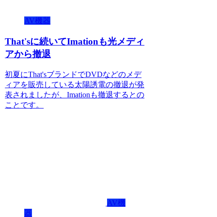
AV機器
That'sに続いてImationも光メディ
アから撤退
初夏にThat'sブランドでDVDなどのメデ
ィアを販売している太陽誘電の撤退が発
表されましたが、Imationも撤退するとの
ことです。
AV機
器