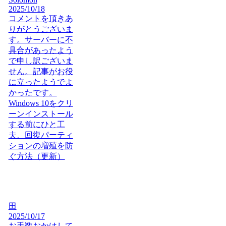
2025/10/18
コメントを頂きあ
りがとうございま
す。サーバーに不
具合があったよう
で申し訳ございま
せん。記事がお役
に立ったようでよ
かったです。
Windows 10をクリ
ーンインストール
する前にひと工
夫、回復パーティ
ションの増殖を防
ぐ方法（更新）
田
2025/10/17
お手数おかけして