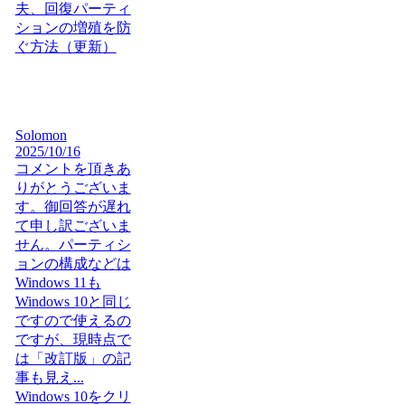
夫、回復パーティ
ションの増殖を防
ぐ方法（更新）
Solomon
2025/10/16
コメントを頂きあ
りがとうございま
す。御回答が遅れ
て申し訳ございま
せん。パーティシ
ョンの構成などは
Windows 11も
Windows 10と同じ
ですので使えるの
ですが、現時点で
は「改訂版」の記
事も見え...
Windows 10をクリ