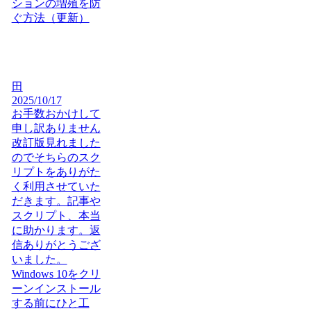
ションの増殖を防
ぐ方法（更新）
田
2025/10/17
お手数おかけして
申し訳ありません
改訂版見れました
のでそちらのスク
リプトをありがた
く利用させていた
だきます。記事や
スクリプト、本当
に助かります。返
信ありがとうござ
いました。
Windows 10をクリ
ーンインストール
する前にひと工