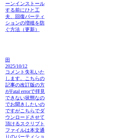
ーンインストール
する前にひと工
夫、回復パーティ
ションの増殖を防
ぐ方法（更新）
田
2025/10/12
コメント失礼いた
します。こちらの
記事の改訂版の方
がFatal errorで拝見
できない状態なの
でお聞きしたいの
ですがこちらでダ
ウンロードさせて
頂けるスクリプト
ファイルは本文通
りのパーティショ