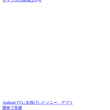
もマウスの使用は不可
Android TVに丸投げしたソニー、アプリ
開発で苦慮