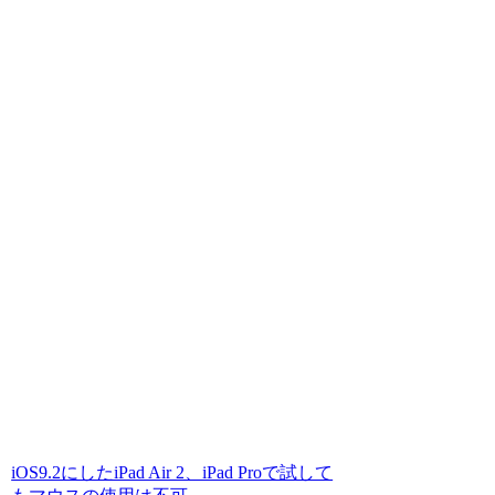
iOS9.2にしたiPad Air 2、iPad Proで試して