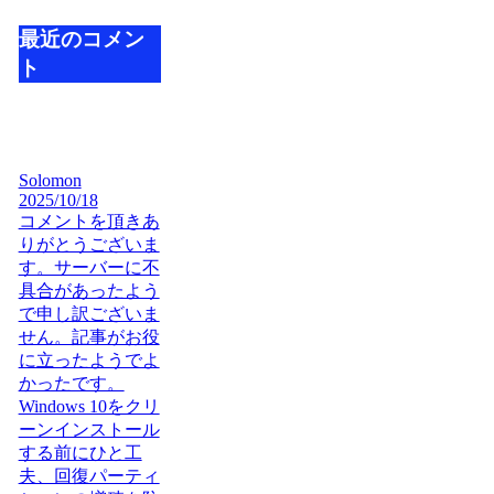
最近のコメン
ト
Solomon
2025/10/18
コメントを頂きあ
りがとうございま
す。サーバーに不
具合があったよう
で申し訳ございま
せん。記事がお役
に立ったようでよ
かったです。
Windows 10をクリ
ーンインストール
する前にひと工
夫、回復パーティ