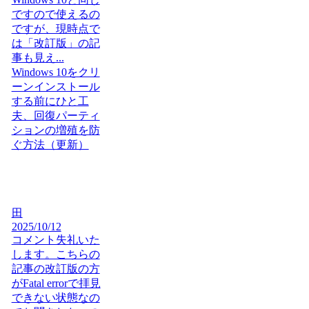
ですので使えるの
ですが、現時点で
は「改訂版」の記
事も見え...
Windows 10をクリ
ーンインストール
する前にひと工
夫、回復パーティ
ションの増殖を防
ぐ方法（更新）
田
2025/10/12
コメント失礼いた
します。こちらの
記事の改訂版の方
がFatal errorで拝見
できない状態なの