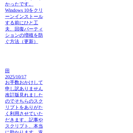
かったです。
Windows 10をクリ
ーンインストール
する前にひと工
夫、回復パーティ
ションの増殖を防
ぐ方法（更新）
田
2025/10/17
お手数おかけして
申し訳ありません
改訂版見れました
のでそちらのスク
リプトをありがた
く利用させていた
だきます。記事や
スクリプト、本当
に助かります。返