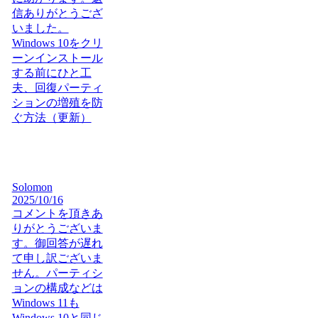
信ありがとうござ
いました。
Windows 10をクリ
ーンインストール
する前にひと工
夫、回復パーティ
ションの増殖を防
ぐ方法（更新）
Solomon
2025/10/16
コメントを頂きあ
りがとうございま
す。御回答が遅れ
て申し訳ございま
せん。パーティシ
ョンの構成などは
Windows 11も
Windows 10と同じ