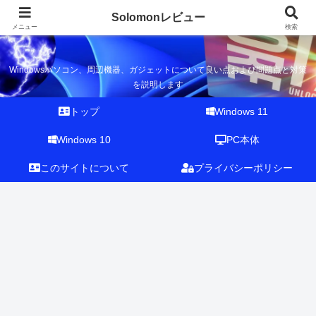
Solomonレビュー
Solomonレビュー
メニュー
検索
Windowsパソコン、周辺機器、ガジェットについて良い点および問題点と対策
を説明します
トップ
Windows 11
Windows 10
PC本体
このサイトについて
プライバシーポリシー