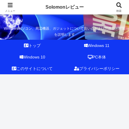
Solomonレビュー
Solomonレビュー
メニュー
検索
Windowsパソコン、周辺機器、ガジェットについて良い点および問題点と対策
を説明します
トップ
Windows 11
Windows 10
PC本体
このサイトについて
プライバシーポリシー